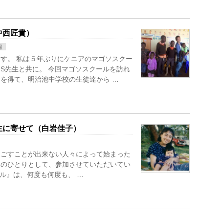
中西匠貴）
報
す。 私は５年ぶりにケニアのマゴソスクー
S先生と共に。 今回マゴソスクールを訪れ
を得て、明治池中学校の生徒達から …
生に寄せて（白岩佳子）
過ごすことが出来ない人々によって始まった
中のひとりとして、参加させていただいてい
ル』は、何度も何度も、 …