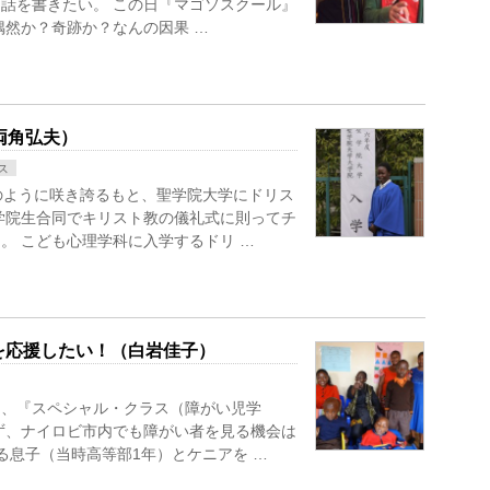
話を書きたい。 この日『マゴソスクール』
偶然か？奇跡か？なんの因果 …
両角弘夫）
ス
のように咲き誇るもと、聖学院大学にドリス
学院生合同でキリスト教の儀礼式に則ってチ
。 こども心理学科に入学するドリ …
を応援したい！（白岩佳子）
て、『スペシャル・クラス（障がい児学
ず、ナイロビ市内でも障がい者を見る機会は
ある息子（当時高等部1年）とケニアを …