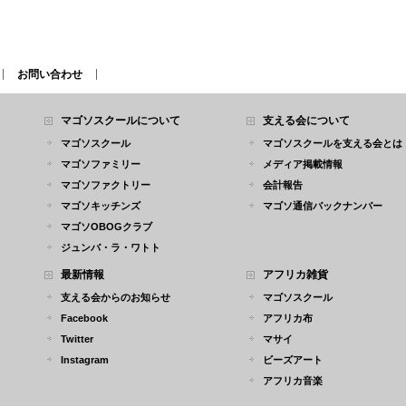
お問い合わせ
マゴソスクールについて
支える会について
マゴソスクール
マゴソスクールを支える会とは
マゴソファミリー
メディア掲載情報
マゴソファクトリー
会計報告
マゴソキッチンズ
マゴソ通信バックナンバー
マゴソOBOGクラブ
ジュンバ・ラ・ワトト
最新情報
アフリカ雑貨
支える会からのお知らせ
マゴソスクール
Facebook
アフリカ布
Twitter
マサイ
Instagram
ビーズアート
アフリカ音楽