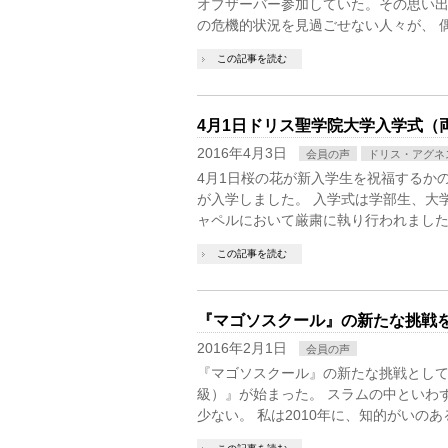
オブザーバー参加していた。その思い出
の危機的状況を見過ごせない人々が、 
この記事を読む
4月1日ドリス聖学院大学入学式（
2016年4月3日
会員の声
ドリス・アグネ
4月1日桜の花が新入学生を祝福するか
が入学しました。 入学式は学部生、大
ャペルにおいて厳粛に執り行われました
この記事を読む
『マゴソスクール』の新たな挑戦
2016年2月1日
会員の声
『マゴソスクール』の新たな挑戦とし
級）』が始まった。 スラムの中といわ
少ない。 私は2010年に、知的がいの