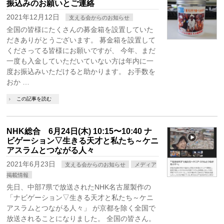
振込みのお願いとご連絡
2021年12月12日
支える会からのお知らせ
全国の皆様にたくさんの募金箱を設置していた
だきありがとうございます。 募金箱を設置して
くださってる皆様にお願いですが、 今年、まだ
一度も入金していただいていない方は年内に一
度お振込みいただけると助かります。 お手数を
おか …
この記事を読む
NHK総合 6月24日(木) 10:15〜10:40 ナ
ビゲーション▽生きる天才と私たち～ケニ
アスラムとつながる人々
2021年6月23日
支える会からのお知らせ
メディア
掲載情報
先日、中部7県で放送されたNHK名古屋製作の
「ナビゲーション▽生きる天才と私たち～ケニ
アスラムとつながる人々」 が京都を除く全国で
放送されることになりました。 全国の皆さん。