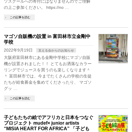
ソスクールへの寄付にはなりませんのでご理解
の上ご参加ください。 https://no …
この記事を読む
マゴソ自販機の設置 in 富田林市立金剛中
学校
2022年9月19日
支える会からのお知らせ
大阪府富田林市にある金剛中学校にマゴソ自販
機が設置されました！！ とてもお洒落なカラー
リングでジュースを買うのも楽しくなります＾
＾ 富田林市では、今までたくさんの学校の生徒
たちが給食募金を集めてくださったり、 マゴソ
グッ …
この記事を読む
子どもたちの絵でアフリカと日本をつなぐ
プロジェクト mudef× junior artists
“MISIA HEART FOR AFRICA” 「子ども