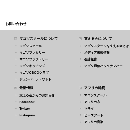
お問い合わせ
マゴソスクールについて
支える会について
マゴソスクール
マゴソスクールを支える会とは
マゴソファミリー
メディア掲載情報
マゴソファクトリー
会計報告
マゴソキッチンズ
マゴソ通信バックナンバー
マゴソOBOGクラブ
ジュンバ・ラ・ワトト
最新情報
アフリカ雑貨
支える会からのお知らせ
マゴソスクール
Facebook
アフリカ布
Twitter
マサイ
Instagram
ビーズアート
アフリカ音楽