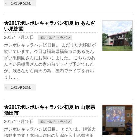
この記事を読む
★2017ポレポレキャラバン初夏 in あんざ
い果樹園
2017年7月16日
ポレポレキャラバン
ポレポレキャラバン19日目。 まだまだ大移動が
続いています。今日は福島県福島市にあるあん
ざい果樹園さんにお伺いしました。 こちらのあ
んざい果樹園さんの家の前でライブ予定でした
が、残念ながら雨天の為、屋内でライブを行い
まし …
この記事を読む
★2017ポレポレキャラバン初夏 in 山形県
酒田市
2017年7月15日
ポレポレキャラバン
ポレポレキャラバン18日目。 ただいま、絶賛大
移動中です！本日は昨日の新潟から山形県酒田