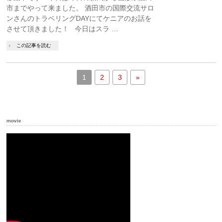
市までやって来ました。 酒田市の国際交流サロ
ンさんのトラベリングDAYにてケニアのお話を
させて頂きました！ 今日はスラ …
この記事を読む
1
2
3
»
movie