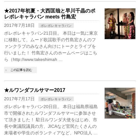
★2017年初夏・大西匡哉と早川千晶のポ
レポレキャラバン meets 竹島宏
2017年7月18日
ポレポレキャラバン
ポレポレキャラバン21日目。 本日は一気に東京
に移動して、ムード歌謡歌手の竹島宏さんのフ
ァンクラブのみなさん向けにトークとライブを
行いました！ 竹島宏さんのホームページはこち
ら（http://www.takeshimah …
この記事を読む
★ルワンダフルサマー2017
2017年7月17日
ポレポレキャラバン
ポレポレキャラバン20日目。 本日は福島県福島
市で開催されたルワンダフルサマーに参加させ
て頂きました！ 駐日ルワンダ大使をはじめ、市
長や衆議院議員の方、JICAなど官民たくさんの
来場者や学生のボランティアなど、NPO法人 …