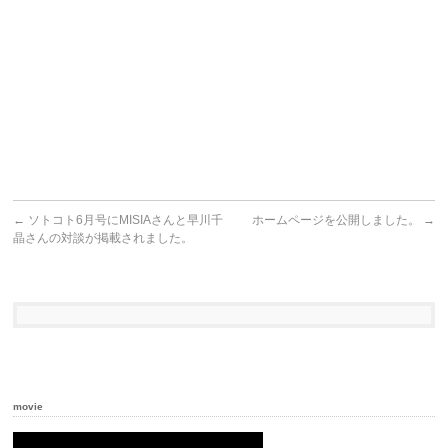
←
ソトコト6月号にMISIAさんと早川千
ホームページを公開しました。
→
晶さんの対談が掲載されました。
movie