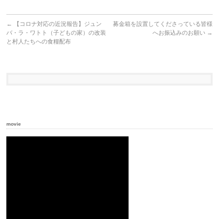
←
【コロナ対応の近況報告】ジュン
募金箱を設置してくださっている皆様
バ・ラ・ワトト（子どもの家）の改装
へお振込みのお願い
→
と村人たちへの食糧配布
movie