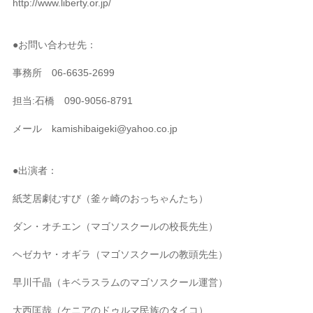
http://www.liberty.or.jp/
●お問い合わせ先：
事務所 06-6635-2699
担当:石橋 090-9056-8791
メール kamishibaigeki@yahoo.co.jp
●出演者：
紙芝居劇むすび（釜ヶ崎のおっちゃんたち）
ダン・オチエン（マゴソスクールの校長先生）
ヘゼカヤ・オギラ（マゴソスクールの教頭先生）
早川千晶（キベラスラムのマゴソスクール運営）
大西匡哉（ケニアのドゥルマ民族のタイコ）