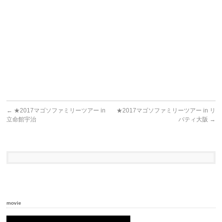
←
★2017マゴソファミリーツアー in
★2017マゴソファミリーツアー in リ
立命館宇治
バティ大阪
→
movie