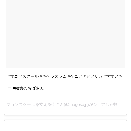
#マゴソスクール #キベラスラム #ケニア #アフリカ #ママアギ
ー #給食のおばさん
マゴソスクールを支える会さん(@magosojp)がシェアした投稿 –
2