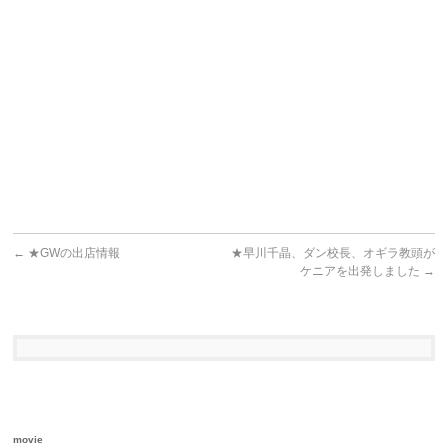
←
★GWの出店情報
★早川千晶、ダン校長、オギラ教頭が
ケニアを出発しました
→
movie