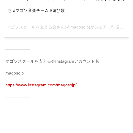
ち #マゴソ音楽チーム #遊び歌
マゴソスクールを支える会さん(@magosojp)がシェアした投稿 –
2
——————
マゴソスクールを支える会Instagramアカウント名
magosojp
https://www.instagram.com/magosojp/
——————