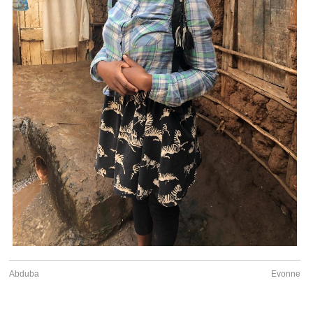
Abduba
Evonne