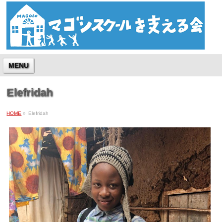
MENU
Elefridah
HOME
»
Elefridah