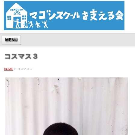
MENU
コスマス３
HOME
»
コスマス３