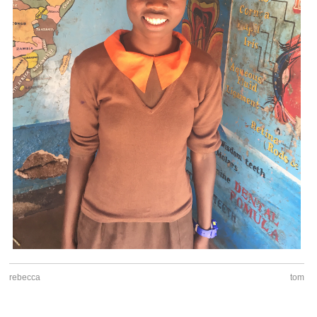
rebecca
tom