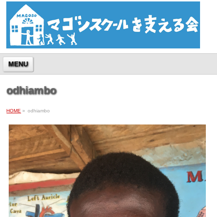
MENU
odhiambo
HOME
»
odhiambo