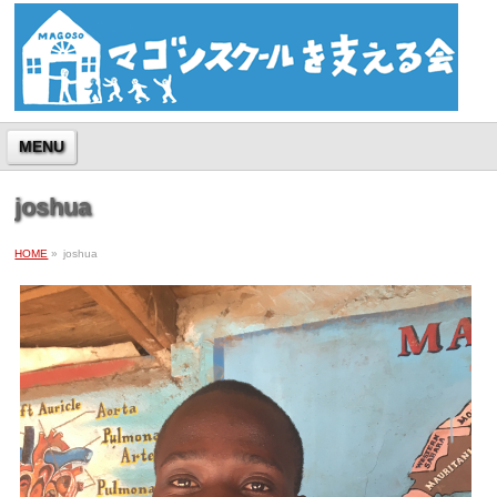
MENU
joshua
HOME
»
joshua