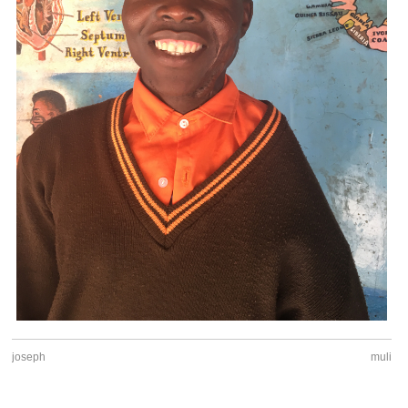
joseph
muli