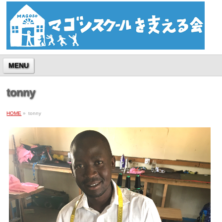
MENU
tonny
HOME
»
tonny