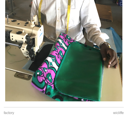
factory
wicliffe