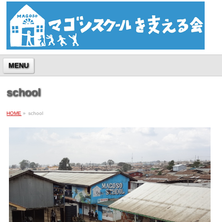
MENU
school
HOME
»
school