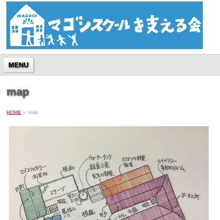
MENU
map
HOME
»
map