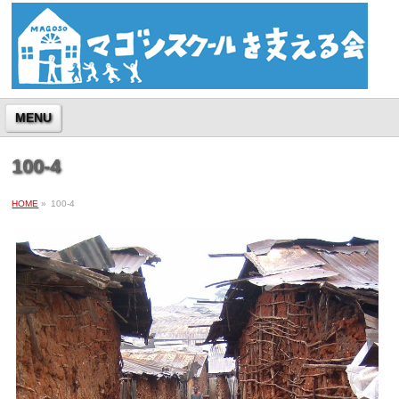
MENU
100-4
HOME
»
100-4