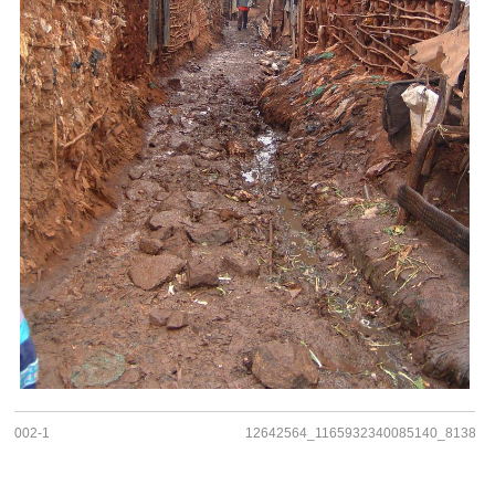
002-1
12642564_1165932340085140_813873