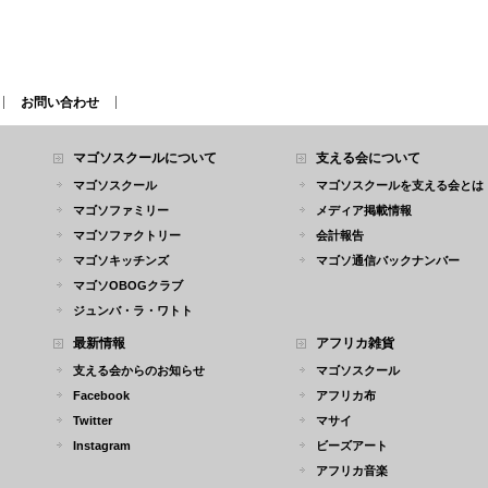
お問い合わせ
マゴソスクールについて
支える会について
マゴソスクール
マゴソスクールを支える会とは
マゴソファミリー
メディア掲載情報
マゴソファクトリー
会計報告
マゴソキッチンズ
マゴソ通信バックナンバー
マゴソOBOGクラブ
ジュンバ・ラ・ワトト
最新情報
アフリカ雑貨
支える会からのお知らせ
マゴソスクール
Facebook
アフリカ布
Twitter
マサイ
Instagram
ビーズアート
アフリカ音楽