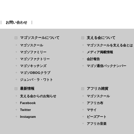
お問い合わせ
マゴソスクールについて
支える会について
マゴソスクール
マゴソスクールを支える会とは
マゴソファミリー
メディア掲載情報
マゴソファクトリー
会計報告
マゴソキッチンズ
マゴソ通信バックナンバー
マゴソOBOGクラブ
ジュンバ・ラ・ワトト
最新情報
アフリカ雑貨
支える会からのお知らせ
マゴソスクール
Facebook
アフリカ布
Twitter
マサイ
Instagram
ビーズアート
アフリカ音楽