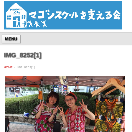
MENU
IMG_8252[1]
HOME
»
IMG_8252[1]