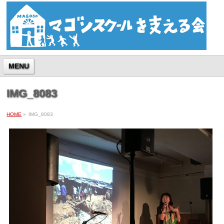
MENU
IMG_8083
HOME
»
IMG_8083