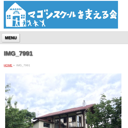
MENU
IMG_7991
HOME
»
IMG_7991