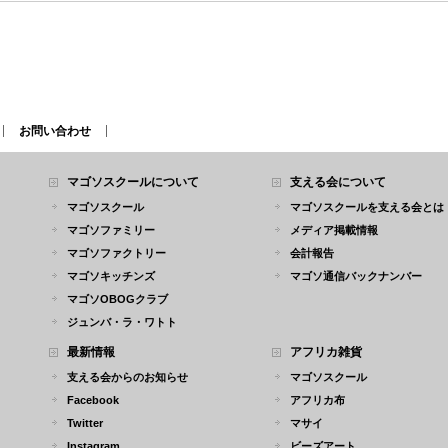
お問い合わせ
マゴソスクールについて
支える会について
マゴソスクール
マゴソスクールを支える会とは
マゴソファミリー
メディア掲載情報
マゴソファクトリー
会計報告
マゴソキッチンズ
マゴソ通信バックナンバー
マゴソOBOGクラブ
ジュンバ・ラ・ワトト
最新情報
アフリカ雑貨
支える会からのお知らせ
マゴソスクール
Facebook
アフリカ布
Twitter
マサイ
Instagram
ビーズアート