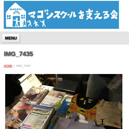
MENU
IMG_7435
HOME
»
IMG_7435