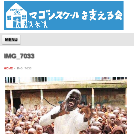
MENU
IMG_7033
HOME
»
IMG_7033