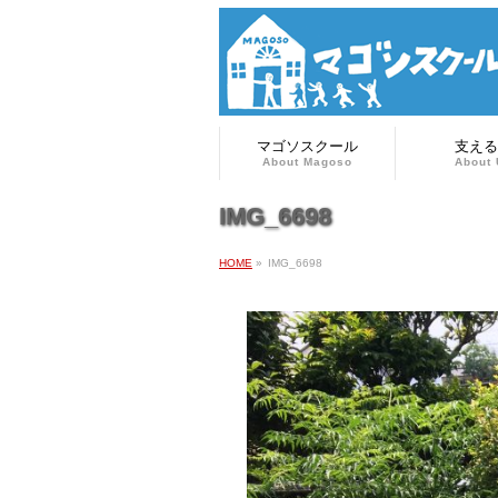
マゴソスクール
支える
About Magoso
About 
IMG_6698
HOME
»
IMG_6698