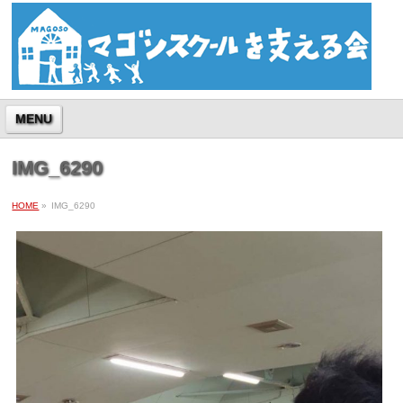
MENU
IMG_6290
HOME
»
IMG_6290