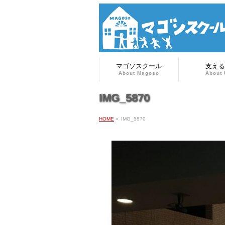
マゴソスクール
支える
About Magoso
About 
IMG_5870
HOME
»
IMG_5870