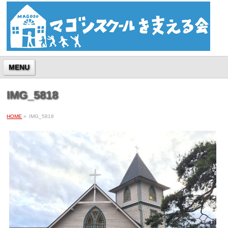
MENU
IMG_5818
HOME
»
IMG_5818