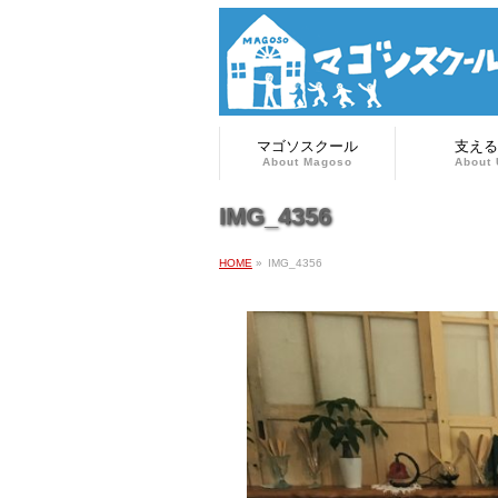
マゴソスクール
支える
About Magoso
About 
IMG_4356
HOME
»
IMG_4356