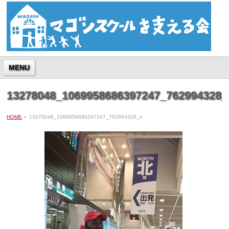
MENU
13278048_1069958686397247_762994328_
HOME
»
13278048_1069958686397247_762994328_n