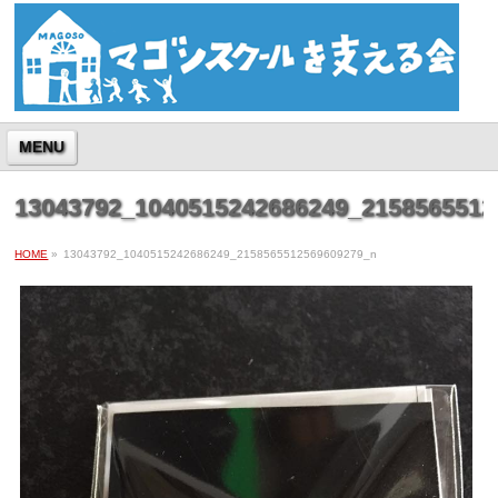
MENU
13043792_1040515242686249_2158565512
HOME
»
13043792_1040515242686249_2158565512569609279_n