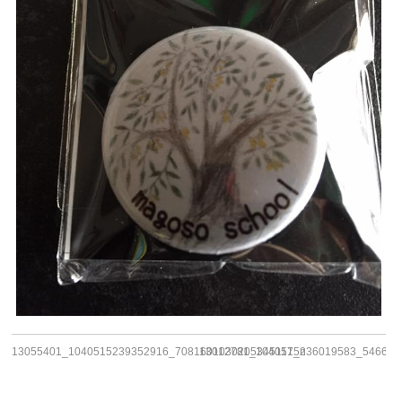
13055401_1040515239352916_7081601030205345117_n
13012781_1040515236019583_546625