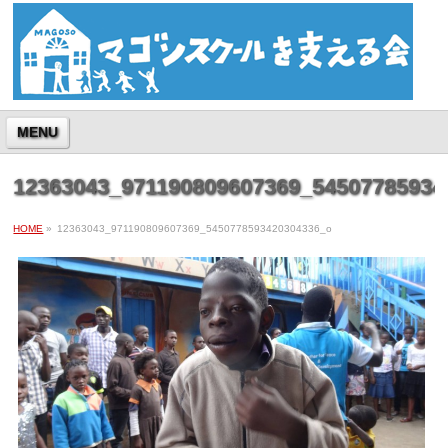
MENU
12363043_971190809607369_54507785934
HOME
»
12363043_971190809607369_5450778593420304336_o