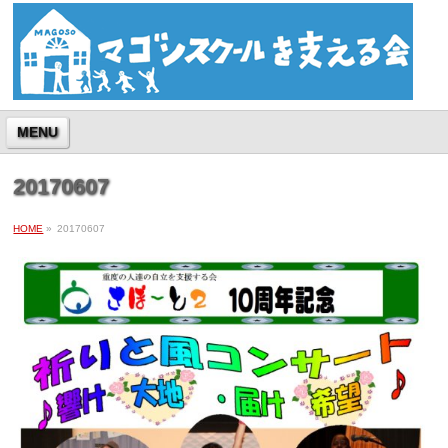
MENU
20170607
HOME
»
20170607