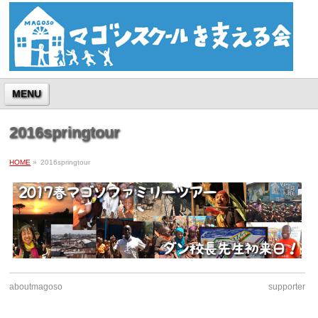
MENU
2016springtour
HOME
»
2016springtour
aboutmagoso
supporter