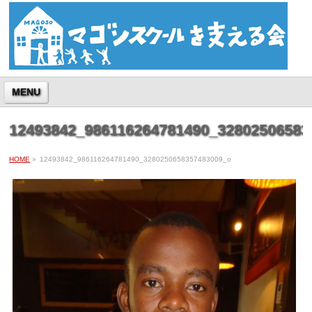
MENU
12493842_986116264781490_32802506583
HOME
»
12493842_986116264781490_3280250658357483009_o