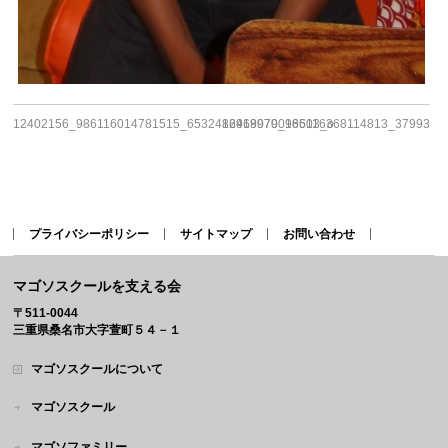
12402156_986116014781515_6532486969079016503_o
12418970_986116368114813_3799317
プライバシーポリシー
サイトマップ
お問い合わせ
マゴソスクールを支える会
〒511-0044
三重県桑名市大字萱町５４－１
マゴソスクールについて
マゴソスクール
マゴソファミリー